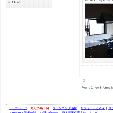
NO TOPIC
1
Found 1 new informatio
トップページ
|
最近の施工例
|
プランニング画像
|
リフォームＱ＆Ａ
|
リ
メーカー・業者一覧
|
お問い合わせ
|
個人情報保護方針
|
リンク
|